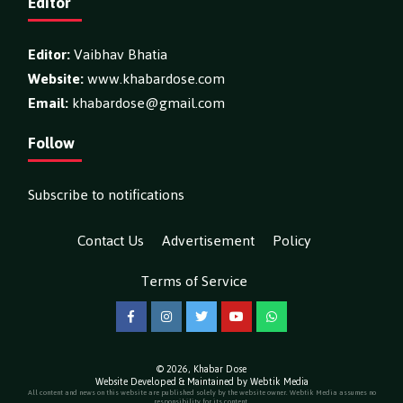
Editor
Editor:
Vaibhav Bhatia
Website:
www.khabardose.com
Email:
khabardose@gmail.com
Follow
Subscribe to notifications
Contact Us
Advertisement
Policy
Terms of Service
Facebook
Instagram
Twitter
YouTube
WhatsApp
© 2026,
Khabar Dose
Website Developed & Maintained by Webtik Media
All content and news on this website are published solely by the website owner. Webtik Media assumes no
responsibility for its content.