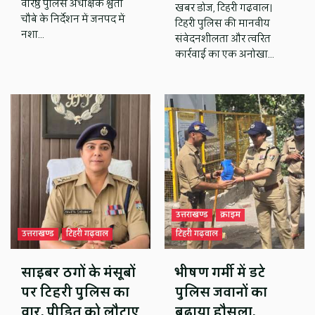
वरिष्ठ पुलिस अधीक्षक श्वेता
खबर डोज, टिहरी गढ़वाल।
चौबे के निर्देशन में जनपद में
टिहरी पुलिस की मानवीय
नशा…
संवेदनशीलता और त्वरित
कार्रवाई का एक अनोखा…
उत्तराखण्ड
क्राइम
उत्तराखण्ड
टिहरी गढ़वाल
टिहरी गढ़वाल
साइबर ठगों के मंसूबों
भीषण गर्मी में डटे
पर टिहरी पुलिस का
पुलिस जवानों का
वार, पीड़ित को लौटाए
बढ़ाया हौसला,